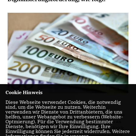
Cookie Hinweis
Diese Webseite verwendet Cookies, die notwendig
sind, um die Webseite zu nutzen. Weiterhin
verwenden wir Dienste von Drittanbietern, die uns
Verärgerung über eine verspätete Auszahlung an Vereine
helfen, unser Webangebot zu verbessern (Website-
Optmierung). Für die Verwendung bestimmter
können wir nachvollziehen. Wir stehen diesbezüglich an
Dienste, benötigen wir Ihre Einwilligung. Ihre
der Seite der Vereine. Jedoch muss eine berechtigte Kritik
Einwilligung können Sie jederzeit widerrufen. Weitere
auch den richtigen Adressaten treffen. Nunmehr scharfe
Informationen finden Sie in unserer