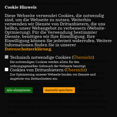
zur Kommunikation über das Internet an.
Cookie Hinweis
(1) Neben der rein informatorischen Nutzung unserer
Diese Webseite verwendet Cookies, die notwendig
sind, um die Webseite zu nutzen. Weiterhin
Webseite bieten wir verschiedene Leistungen an, die Sie
verwenden wir Dienste von Drittanbietern, die uns
bei Interesse nutzen können. Dazu müssen Sie in der
helfen, unser Webangebot zu verbessern (Website-
Optmierung). Für die Verwendung bestimmter
Regel personenbezogene Daten angeben, die wir zur
Dienste, benötigen wir Ihre Einwilligung. Ihre
Erbringung der jeweiligen Leistung nutzen und für die die
Einwilligung können Sie jederzeit widerrufen. Weitere
zuvor genannten Grundsätze zur Datenverarbeitung
Informationen finden Sie in unserer
Datenschutzerklärung
.
gelten.
Technisch notwendige Cookies (
Übersicht
)
Für die Kommunikation bitten wir das Kontaktformular zu
Die notwendigen Cookies werden allein für den
ordnungsgemäßen Gebrauch der Webseite benötigt.
verwenden. Darüberhinaus finden Sie in unserem
Cookies von Drittanbietern (
Übersicht
)
Internetangebot u.U. weitere E-Mail-Adressen einzelner
Zur Optimierung unserer Webseite binden wir Dienste und
Stellen oder Personen. Auch an diese Adressen können
Angebote von Drittanbietern ein.
Sie E-Mails senden. Möchten Sie E-Mails mit
Dateianhängen senden, so beachten Sie bitte, dass wir
Alle akzeptieren
Auswahl speichern
nicht alle auf dem Markt verfügbaren Dateiformate und
Anwendungen unterstützen können. In Einzelfällen kann
es möglich sein, dass die E-Mail nicht verarbeitet werden
kann.