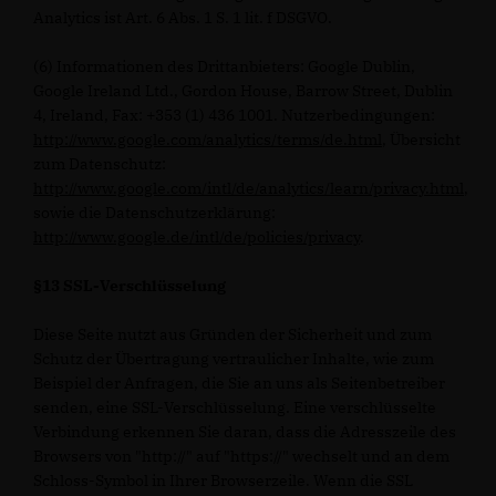
Analytics ist Art. 6 Abs. 1 S. 1 lit. f DSGVO.
(6) Informationen des Drittanbieters: Google Dublin,
Google Ireland Ltd., Gordon House, Barrow Street, Dublin
4, Ireland, Fax: +353 (1) 436 1001. Nutzerbedingungen:
http://www.google.com/analytics/terms/de.html
, Übersicht
zum Datenschutz:
http://www.google.com/intl/de/analytics/learn/privacy.html
,
sowie die Datenschutzerklärung:
http://www.google.de/intl/de/policies/privacy
.
§13 SSL-Verschlüsselung
Diese Seite nutzt aus Gründen der Sicherheit und zum
Schutz der Übertragung vertraulicher Inhalte, wie zum
Beispiel der Anfragen, die Sie an uns als Seitenbetreiber
senden, eine SSL-Verschlüsselung. Eine verschlüsselte
Verbindung erkennen Sie daran, dass die Adresszeile des
Browsers von "http://" auf "https://" wechselt und an dem
Schloss-Symbol in Ihrer Browserzeile. Wenn die SSL