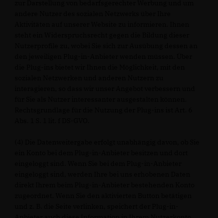
zur Darstellung von bedarfsgerechter Werbung und um
andere Nutzer des sozialen Netzwerks über Ihre
Aktivitäten auf unserer Website zu informieren. Ihnen
steht ein Widerspruchsrecht gegen die Bildung dieser
Nutzerprofile zu, wobei Sie sich zur Ausübung dessen an
den jeweiligen Plug-in-Anbieter wenden müssen. Über
die Plug-ins bietet wir Ihnen die Möglichkeit, mit den
sozialen Netzwerken und anderen Nutzern zu
interagieren, so dass wir unser Angebot verbessern und
für Sie als Nutzer interessanter ausgestalten können.
Rechtsgrundlage für die Nutzung der Plug-ins ist Art. 6
Abs. 1 S. 1 lit. f DS-GVO.
(4) Die Datenweitergabe erfolgt unabhängig davon, ob Sie
ein Konto bei dem Plug-in-Anbieter besitzen und dort
eingeloggt sind. Wenn Sie bei dem Plug-in-Anbieter
eingeloggt sind, werden Ihre bei uns erhobenen Daten
direkt Ihrem beim Plug-in-Anbieter bestehenden Konto
zugeordnet. Wenn Sie den aktivierten Button betätigen
und z. B. die Seite verlinken, speichert der Plug-in-
Anbieter auch diese Information in Ihrem Nutzerkonto