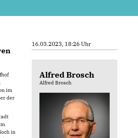
16.03.2023, 18:26 Uhr
ven
Alfred Brosch
fhof
u
Alfred Brosch
on im
der der
tadt
em
Noch in