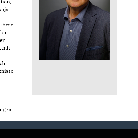
tion,
Anja
ihrer
der
ben
t mit
uch
tnisse
n
ungen