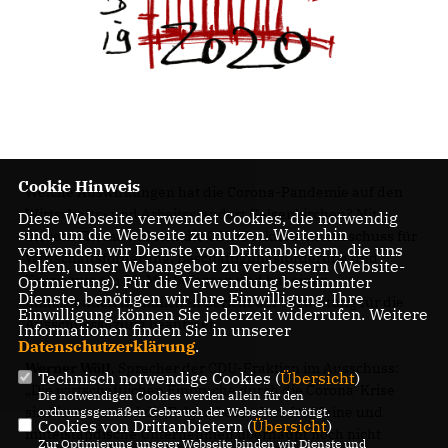
Cookie Hinweis
Welche Auswirkungen hat die Corona-Pandemie auf den
Wirtschafts- und Arbeitsstandort Gelsenkirchen? Mit
Diese Webseite verwendet Cookies, die notwendig
sind, um die Webseite zu nutzen. Weiterhin
diesem Thema will sich die CDU-Fraktion im Ausschuss für
verwenden wir Dienste von Drittanbietern, die uns
Wirtschaftsförderung, Beschäftigungsförderung und
helfen, unser Webangebot zu verbessern (Website-
Tourismus am 28. Mai befassen und hat einen
Optmierung). Für die Verwendung bestimmter
Dienste, benötigen wir Ihre Einwilligung. Ihre
umfassenden mündlichen Bericht der Verwaltung für die
Einwilligung können Sie jederzeit widerrufen. Weitere
Ausschusssitzung beantragt.
Informationen finden Sie in unserer
Datenschutzerklärung
.
Werner Wöll
, Sprecher der CDU-Fraktion im Ausschuss:
Technisch notwendige Cookies (
Übersicht
)
Die wirtschaftlichen Einbrüche durch die Corona-Krise
Die notwendigen Cookies werden allein für den
sind immens und die Folgen besonders für kleine und
ordnungsgemäßen Gebrauch der Webseite benötigt.
Cookies von Drittanbietern (
Übersicht
)
mittelständische Unternehmen überhaupt noch nicht
Zur Optimierung unserer Webseite binden wir Dienste und