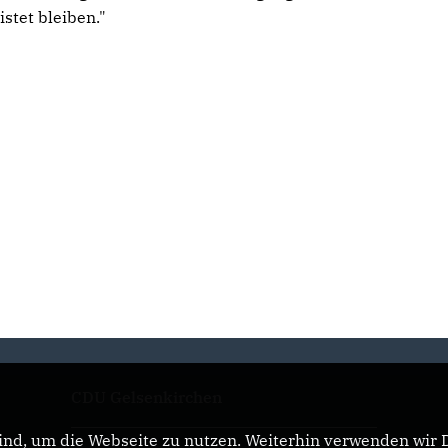
stet bleiben."
CDU Gelsenkirchen
nd, um die Webseite zu nutzen. Weiterhin verwenden wir Di