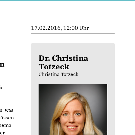
17.02.2016, 12:00 Uhr
Dr. Christina
rn
Totzeck
Christina Totzeck
ie
i
n, was
müssen
Thema
ner