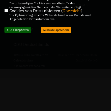
Die notwendigen Cookies werden allein für den
IMPRESSUM
DATENSCHUTZ
KONTAKT
ordnungsgemäßen Gebrauch der Webseite benötigt.
Cookies von Drittanbietern (
Übersicht
)
CDU Gelsenkirchen
Zur Optimierung unserer Webseite binden wir Dienste und
Angebote von Drittanbietern ein.
CDU NRW
Alle akzeptieren
Auswahl speichern
CDU Deutschlands
@2026 CDU-Ratsfraktion
Realisation: Sharkness Media
Gelsenkirchen
GmbH & Co. KG
Alle Rechte vorbehalten.