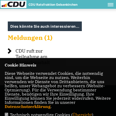
CDU Ratsfraktion Gelsenkirchen
Dies könnte Sie auch interessieren...
Meldungen (1)
CDU ruft zur
Teilnahme am
Bürgerhaushalt
Cookie Hinweis
auf
Diese Webseite verwendet Cookies, die notwendig
sind, um die Webseite zu nutzen. Weiterhin
verwenden wir Dienste von Drittanbietern, die uns
helfen, unser Webangebot zu verbessern (Website-
Optmierung). Für die Verwendung bestimmter
Dienste, benötigen wir Ihre Einwilligung. Ihre
Hier finden Sie Informationen über die CDU
Einwilligung können Sie jederzeit widerrufen. Weitere
Ratsfraktion Gelsenkirchen
Informationen finden Sie in unserer
Datenschutzerklärung
.
Technisch notwendige Cookies (
Übersicht
)