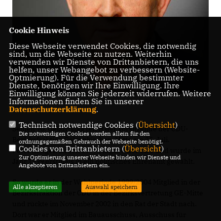
Cookie Hinweis
Diese Webseite verwendet Cookies, die notwendig
sind, um die Webseite zu nutzen. Weiterhin
verwenden wir Dienste von Drittanbietern, die uns
helfen, unser Webangebot zu verbessern (Website-
Optmierung). Für die Verwendung bestimmter
Dienste, benötigen wir Ihre Einwilligung. Ihre
Einwilligung können Sie jederzeit widerrufen. Weitere
Informationen finden Sie in unserer
Datenschutzerklärung
.
Technisch notwendige Cookies (
Übersicht
)
Seinen 70. Geburtstag feiert der Vorsitzende der CDU-
Die notwendigen Cookies werden allein für den
Bezirksfraktion Gelsenkirchen-Mitte am 25. Juli.
ordnungsgemäßen Gebrauch der Webseite benötigt.
Cookies von Drittanbietern (
Übersicht
)
Peter Röttgen ist seit 1979 Mitglied der CDU und wurde im
Zur Optimierung unserer Webseite binden wir Dienste und
Jahr 1999 erstmals in ein politisches Ehrenamt gewählt.
Angebote von Drittanbietern ein.
So wurde er in der Wahlperiode 1999/2004 Mitglied in der
Alle akzeptieren
Auswahl speichern
Bezirksfraktion der CDU in der Bezirksvertretung GE-Mitte
und rückte im November 2002 in den Rat der Stadt nach.
Dort war er Mitglied im Bauausschuss, Ausschuss für