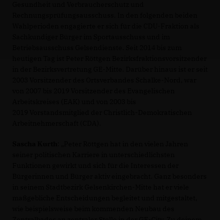
Gesundheit und Verbraucherschutz und
Rechnungsprüfungsausschuss. In den folgenden beiden
Wahlperioden engagierte er sich für die CDU-Fraktion als
Sachkundiger Bürger im Sportausschuss und im
Betriebsausschuss Gelsendienste. Seit 2014 bis zum
heutigen Tag ist Peter Röttgen Bezirksfraktionsvorsitzender
in der Bezirksvertretung GE-Mitte. Darüber hinaus ist er seit
2003 Vorsitzender des Ortsverbandes Schalke-Nord, war
von 2007 bis 2019 Vorsitzender des Evangelischen
Arbeitskreises (EAK) und von 2003 bis
2019 Vorstandsmitglied der Christlich-Demokratischen
Arbeitnehmerschaft (CDA).
Sascha Kurth
: „Peter Röttgen hat in den vielen Jahren
seiner politischen Karriere in unterschiedlichsten
Funktionen gewirkt und sich für die Interessen der
Bürgerinnen und Bürger aktiv eingebracht. Ganz besonders
in seinem Stadtbezirk Gelsenkirchen-Mitte hat er viele
maßgebliche Entscheidungen begleitet und mitgestaltet,
wie beispielsweise beim kommenden Neubau des
Zentralbades an zentraler Stelle in der GE-City. Zu deinem