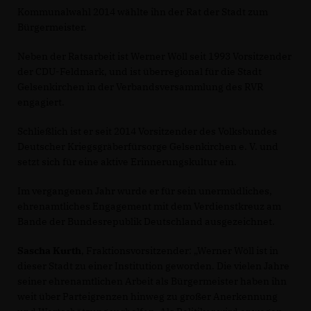
Kommunalwahl 2014 wählte ihn der Rat der Stadt zum
Bürgermeister.
Neben der Ratsarbeit ist Werner Wöll seit 1993 Vorsitzender
der CDU-Feldmark, und ist überregional für die Stadt
Gelsenkirchen in der Verbandsversammlung des RVR
engagiert.
Schließlich ist er seit 2014 Vorsitzender des Volksbundes
Deutscher Kriegsgräberfürsorge Gelsenkirchen e. V. und
setzt sich für eine aktive Erinnerungskultur ein.
Im vergangenen Jahr wurde er für sein unermüdliches,
ehrenamtliches Engagement mit dem Verdienstkreuz am
Bande der Bundesrepublik Deutschland ausgezeichnet.
Sascha Kurth
, Fraktionsvorsitzender: „Werner Wöll ist in
dieser Stadt zu einer Institution geworden. Die vielen Jahre
seiner ehrenamtlichen Arbeit als Bürgermeister haben ihn
weit über Parteigrenzen hinweg zu großer Anerkennung