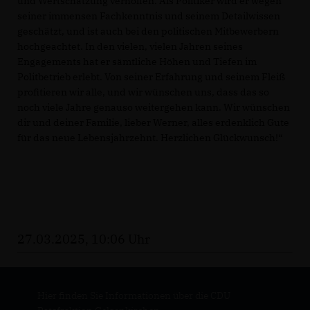
und Wertschätzung verholfen. Als Politiker wird er wegen
seiner immensen Fachkenntnis und seinem Detailwissen
geschätzt, und ist auch bei den politischen Mitbewerbern
hochgeachtet. In den vielen, vielen Jahren seines
Engagements hat er sämtliche Höhen und Tiefen im
Politbetrieb erlebt. Von seiner Erfahrung und seinem Fleiß
profitieren wir alle, und wir wünschen uns, dass das so
noch viele Jahre genauso weitergehen kann. Wir wünschen
dir und deiner Familie, lieber Werner, alles erdenklich Gute
für das neue Lebensjahrzehnt. Herzlichen Glückwunsch!“
27.03.2025, 10:06 Uhr
Hier finden Sie Informationen über die CDU