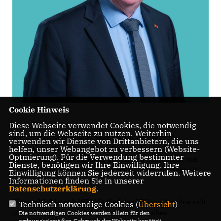
Cookie Hinweis
Diese Webseite verwendet Cookies, die notwendig
sind, um die Webseite zu nutzen. Weiterhin
Am 27. März vollendet Bürgermeister Wöll sein 70.
verwenden wir Dienste von Drittanbietern, die uns
Lebensjahr. Die CDU-Ratsfraktion und der CDU
helfen, unser Webangebot zu verbessern (Website-
Optmierung). Für die Verwendung bestimmter
Kreisverband Gelsenkirchen gratulieren dem Jubilar von
Dienste, benötigen wir Ihre Einwilligung. Ihre
ganzem Herzen und wünschen viel Glück, Zufriedenheit
Einwilligung können Sie jederzeit widerrufen. Weitere
Informationen finden Sie in unserer
und vor allem Gesundheit.
Datenschutzerklärung
.
Werner Wöll ist seit 1972 Mitglied der CDU und brachte sich
Technisch notwendige Cookies (
Übersicht
)
zuerst in der Jungen Union ein. Sein politisches
Die notwendigen Cookies werden allein für den
ordnungsgemäßen Gebrauch der Webseite benötigt.