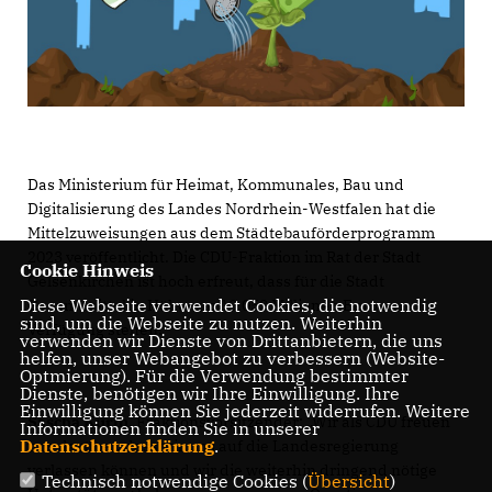
Das Ministerium für Heimat, Kommunales, Bau und
Digitalisierung des Landes Nordrhein-Westfalen hat die
Mittelzuweisungen aus dem Städtebauförderprogramm
2023 veröffentlicht. Die CDU-Fraktion im Rat der Stadt
Cookie Hinweis
Gelsenkirchen ist hoch erfreut, dass für die Stadt
Diese Webseite verwendet Cookies, die notwendig
Gesamtmittel in Höhe von 10,053 Millionen Euro zur
sind, um die Webseite zu nutzen. Weiterhin
Verfügung stehen.
verwenden wir Dienste von Drittanbietern, die uns
helfen, unser Webangebot zu verbessern (Website-
Optmierung). Für die Verwendung bestimmter
Dienste, benötigen wir Ihre Einwilligung. Ihre
Einwilligung können Sie jederzeit widerrufen. Weitere
Sascha Kurth
, Fraktionsvorsitzender: „Wir als CDU freuen
Informationen finden Sie in unserer
Datenschutzerklärung
.
uns darüber, dass wir uns auf die Landesregierung
verlassen können und wir die weiterhin dringend nötige
Technisch notwendige Cookies (
Übersicht
)