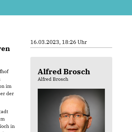
16.03.2023, 18:26 Uhr
ven
Alfred Brosch
fhof
u
Alfred Brosch
on im
der der
tadt
em
Noch in