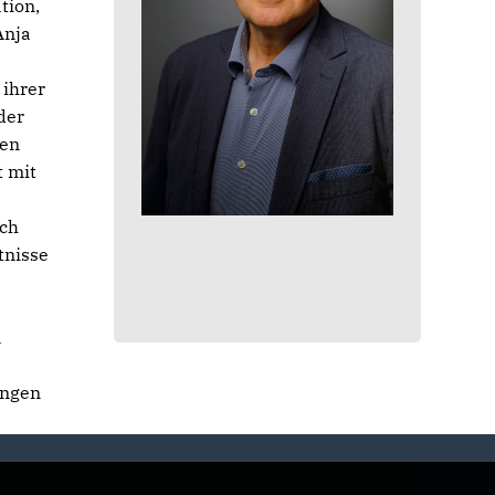
tion,
Anja
ihrer
der
ben
t mit
uch
tnisse
n
ungen