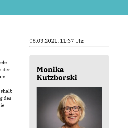
08.03.2021, 11:37 Uhr
iele
Monika
n der
Kutzborski
zum
eshalb
ng des
ie