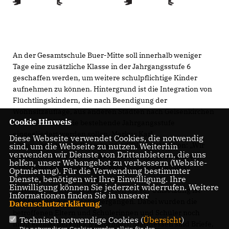
An der Gesamtschule Buer-Mitte soll innerhalb weniger
Tage eine zusätzliche Klasse in der Jahrgangsstufe 6
geschaffen werden, um weitere schulpflichtige Kinder
aufnehmen zu können. Hintergrund ist die Integration von
Flüchtlingskindern, die nach Beendigung der
Wohnsitzauflage, aus anderen Städten nach Gelsenkirchen
Cookie Hinweis
kommen und in die bestehende Jahrgangsstufe
eingegliedert werden sollen. Markus Karl,
Diese Webseite verwendet Cookies, die notwendig
bildungspolitischer Sprecher der CDU-Ratsfraktion: „Wir
sind, um die Webseite zu nutzen. Weiterhin
verwenden wir Dienste von Drittanbietern, die uns
kritisieren, dass diese äußerst schwierige Thematik von
helfen, unser Webangebot zu verbessern (Website-
Seiten der Schulverwaltung mit so wenig Sensibilität
Optmierung). Für die Verwendung bestimmter
Dienste, benötigen wir Ihre Einwilligung. Ihre
behandelt wird. Von der Erstinformation der
Einwilligung können Sie jederzeit widerrufen. Weitere
Klassenpflegschaftsvorsitzenden bis zur Umsetzung ist
Informationen finden Sie in unserer
nicht einmal eine Woche vergangen. Dabei wurden die
Datenschutzerklärung
.
betroffenen Eltern und Schülerinnen und Schüler noch
Technisch notwendige Cookies (
Übersicht
)
nicht einmal persönlich informiert. Stattdessen sind Briefe,
Die notwendigen Cookies werden allein für den