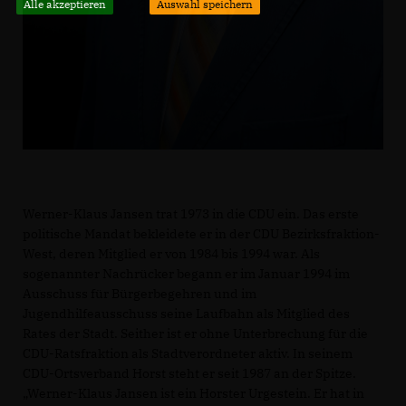
Alle akzeptieren
Auswahl speichern
Werner-Klaus Jansen trat 1973 in die CDU ein. Das erste
politische Mandat bekleidete er in der CDU Bezirksfraktion-
West, deren Mitglied er von 1984 bis 1994 war. Als
sogenannter Nachrücker begann er im Januar 1994 im
Ausschuss für Bürgerbegehren und im
Jugendhilfeausschuss seine Laufbahn als Mitglied des
Rates der Stadt. Seither ist er ohne Unterbrechung für die
CDU-Ratsfraktion als Stadtverordneter aktiv. In seinem
CDU-Ortsverband Horst steht er seit 1987 an der Spitze.
Werner-Klaus Jansen ist ein Horster Urgestein. Er hat in