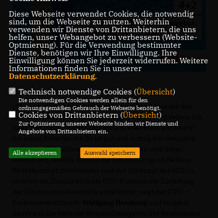
Diese Webseite verwendet Cookies, die notwendig
sind, um die Webseite zu nutzen. Weiterhin
verwenden wir Dienste von Drittanbietern, die uns
helfen, unser Webangebot zu verbessern (Website-
Optmierung). Für die Verwendung bestimmter
Dienste, benötigen wir Ihre Einwilligung. Ihre
Einwilligung können Sie jederzeit widerrufen. Weitere
Informationen finden Sie in unserer
Datenschutzerklärung
.
Technisch notwendige Cookies (
Übersicht
)
Die notwendigen Cookies werden allein für den
Ob es im Herbst einen gemeinsamen Beschluss mit der
ordnungsgemäßen Gebrauch der Webseite benötigt.
Cookies von Drittanbietern (
Übersicht
)
SPD zum Bäderkonzept geben kann, werden wir sehen. Ich
Zur Optimierung unserer Webseite binden wir Dienste und
halte das nicht für ausgeschlossen, aber eben auch nicht
Angebote von Drittanbietern ein.
für einen Selbstläufer. Es ist gut und richtig ein Gespräch
zwischen SPD, Grünen und CDU zu führen und dabei
Alle akzeptieren
Auswahl speichern
auszuloten, welche inhaltliche Schnittmenge in Sachen
Bäderkonzept miteinander und vor allem mit der SPD zu
erzielen ist. Darum wird die CDU-Fraktion die Einladung
der Grünen zum Gespräch annehmen“, sagt der CDU-
Fraktionsvorsitzende
Wolfgang Heinberg
und reagiert
damit auf das aktuelle Gesprächsangebot der Ratsfraktion