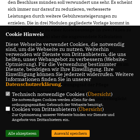
den Beschluss münden soll verwundert uns sehr. Es scheint
sich immer nur darauf zu reduzieren, verbesserte
Leistungen durch weitere Gebührensteigerungen zu
erzielen. Die in drei Modulen gegliederte Vorlage kommt in
jedem Block zwar zu einer Kostenaussage (in zwei Fällen zu
Cookie Hinweis
Kostenerhöhungen) aber die angewendete Kalkulation
bleibt völlig diffus. Ohne die Offenlegung und
Diese Webseite verwendet Cookies, die notwendig
sind, um die Webseite zu nutzen. Weiterhin
Nachvollziehbarkeit der Zahlen und der fachlichen
verwenden wir Dienste von Drittanbietern, die uns
Bewertung hinsichtlich der Wirkung kann keine
helfen, unser Webangebot zu verbessern (Website-
Optmierung). Für die Verwendung bestimmter
Zustimmung der CDU Fraktion erwartet werden. Schon im
Dienste, benötigen wir Ihre Einwilligung. Ihre
letzten Jahr haben wir im Ausschuss angeregt mit der
Einwilligung können Sie jederzeit widerrufen. Weitere
Quartalsabrechnung auch einen
Informationen finden Sie in unserer
Datenschutzerklärung
.
Bearbeitungsstand/Abarbeitungsgrad der Pflege
auszuweisen. Dieser Forderung blieb bislang
Technisch notwendige Cookies (
Übersicht
)
unberücksichtigt ist aber unverzichtbarer und ermöglicht
Die notwendigen Cookies werden allein für den
ordnungsgemäßen Gebrauch der Webseite benötigt.
eine Einschätzung dazu, ob immer nur an der
Cookies von Drittanbietern (
Übersicht
)
Gebührenschraube gedreht werden muss.“
Zur Optimierung unserer Webseite binden wir Dienste und
Angebote von Drittanbietern ein.
Alle akzeptieren
Auswahl speichern