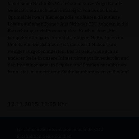
bietet keine Nachteile. Wir behalten kurze Wege für alle
Generationen auch beim Umsteigen von Bus zu Bahn.
Optimal hier wäre hier sogar die vor Jahren diskutierte
Lösung auf einer Ebene.“ Aus Sicht der CDU gehören in die
Betrachtung auch Kostenaspekte. Kurth weiter: „Ein
kompakter Umbau schränkt die nötigen Maßnahmen im
Umfeld ein. Die Schätzung ist, dass wir 1 Million Euro
weniger ausgeben müssten. Das ist Geld, was auch an
anderer Stelle in unsere Infrastruktur gut investiert ist und
den Investitionsstau in Schulen und Straßen mit abbauen
kann, statt in umstrittene Städtebauphantasien zu fließen“
12.11.2015, 13:55 Uhr
Hier finden Sie Informationen über die CDU
Ratsfraktion Gelsenkirchen