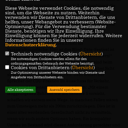
dies der Bestandsumbau in Variante 3. Sie kombiniert die
Diese Webseite verwendet Cookies, die notwendig
Optimierung des Verkehrs mit unserem Anspruch, die
sind, um die Webseite zu nutzen. Weiterhin
verwenden wir Dienste von Drittanbietern, die uns
Einschränkungen für Anwohner möglichst zu minimieren
helfen, unser Webangebot zu verbessern (Website-
und den Park zu erhalten. Mit dieser Lösung erhalten wir
Optmierung). Für die Verwendung bestimmter
Dienste, benötigen wir Ihre Einwilligung. Ihre
Bahnhof und Park, statt beides gegen einen großen
Einwilligung können Sie jederzeit widerrufen. Weitere
begrünten Bahnhof einzutauschen. Und der taugt weder
Informationen finden Sie in unserer
für Naherholung noch für den Erhalt als
Datenschutzerklärung
.
Veranstaltungsfläche. Hier ist das Blind-Date-Festival ist
Technisch notwendige Cookies (
Übersicht
)
fester Bestandteil von Buer und darf nicht abwandern!“
Die notwendigen Cookies werden allein für den
Kurth: „Umsteigestrecken von mehr als 200m sind beim
ordnungsgemäßen Gebrauch der Webseite benötigt.
Cookies von Drittanbietern (
Übersicht
)
Umbau nicht zu vermitteln“ Auch aus verkehrlicher Sicht
Zur Optimierung unserer Webseite binden wir Dienste und
sieht die CDU Variante 3 im Vorteil. Dazu erklärt der
Angebote von Drittanbietern ein.
Sprecher der CDU-Fraktion im Ausschuss für Verkehr,
Bauen und Liegenschaften, Sascha Kurth: „Mit einem
Alle akzeptieren
Auswahl speichern
langgezogenen Bahnhof wie ihn Variante 5 vorsieht,
schaffen wir extrem weite Wege. In manchen Fällen wären
zum Umsteigen mehr als 200m zurückzulegen. Dies ist in
einer älter werdenden Gesellschaft nicht zu vermitteln,
wenn wir auch andere Optionen haben. Ein kompakter
Umbau im Bestand wird diesen Anforderung gerechter und