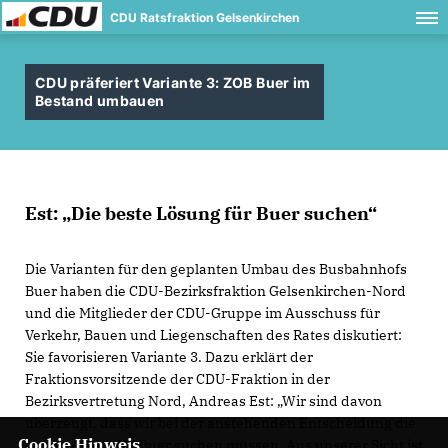
CDU Ratsfraktion Gelsenkirchen
CDU präferiert Variante 3: ZOB Buer im
Bestand umbauen
Est: „Die beste Lösung für Buer suchen“
Die Varianten für den geplanten Umbau des Busbahnhofs
Buer haben die CDU-Bezirksfraktion Gelsenkirchen-Nord
und die Mitglieder der CDU-Gruppe im Ausschuss für
Verkehr, Bauen und Liegenschaften des Rates diskutiert:
Sie favorisieren Variante 3. Dazu erklärt der
Fraktionsvorsitzende der CDU-Fraktion in der
Bezirksvertretung Nord, Andreas Est: „Wir sind davon
überzeugt, dass wir bei der anstehenden Entscheidung die
Cookie Hinweis
beste Lösung für Buer suchen müssen. Aus unserer Sicht ist